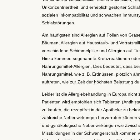
Unkonzentriertheit und erheblich gestörter Schlaf
sozialen Inkompatibilität und schwachen Immunsy
Schlafstörungen.
Am häufigsten sind Allergien auf Pollen von Grä
Bäumen, Allergien auf Hausstaub- und Vorratsmilb
verschiedene Schimmelpilze und Allergien auf Tier
Hinzu kommen sogenannte Kreuzreaktionen ode
Nahrungsmittel-Allergien. Dies bedeutet, dass b
Nahrungsmittel, wie z. B. Erdnüssen, plötzlich ä
auftreten, wie zur Zeit der höchsten Belastung du
Leider ist die Allergiebehandlung in Europa nicht 
Patienten wird empfohlen sich Tabletten (Antihist
zu kaufen, die rezeptfrei in der Apotheke zu bek
zahlreiche Nebenwirkungen hervorrufen können w
und gynäkologische Nebenwirkungen wie Zwische
Missbildungen in der Schwangerschaft kommen vo