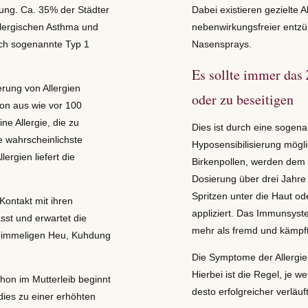
rung. Ca. 35% der Städter
Dabei existieren gezielte 
llergischen Asthma und
nebenwirkungsfreier ent
rch sogenannte Typ 1
Nasensprays.
Es sollte immer das 
erung von Allergien
oder zu beseitigen
ion aus wie vor 100
ne Allergie, die zu
Dies ist durch eine sogen
e wahrscheinlichste
Hyposensibilisierung mögli
lergien liefert die
Birkenpollen, werden dem 
Dosierung über drei Jahre
Spritzen unter die Haut od
Kontakt mit ihren
appliziert. Das Immunsyste
st und erwartet die
mehr als fremd und kämpf
chimmeligen Heu, Kuhdung
Die Symptome der Allergie
Hierbei ist die Regel, je w
schon im Mutterleib beginnt
desto erfolgreicher verläuf
 dies zu einer erhöhten