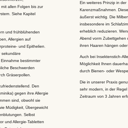
Ein weiteres Prinzip in de
 mit allen Folgen bis zur
Karenzmaßnahmen. Diese s
stem. Siehe Kapitel
äußerst wichtig. Die Milb
insbesondere im Schlafzi
erheblich reduzieren. Wen
sern und frühblühenden
Abend vorm Zubettgehen di
en, Allergien auf
ihren Haaren hängen oder a
proteine- und Epithelien.
r sekundäre
Auch bei Insektenstich-Alle
ei Einnahme bestimmter
Möglichkeit Ihnen dauerhaf
hnliche Beschwerden
durch Bienen- oder Wespen
rch Gräserpollen.
Die in unserer Praxis genu
zufriedenstellend. Den
sehr modern, in der Regel 
aminika) gegen ihre Allergie
Zeitraum von 3 Jahren erfo
ommen sind, obwohl sie
ie Müdigkeit, Übergewicht
nblutungen. Selbst
r und Allergie-Tabletten