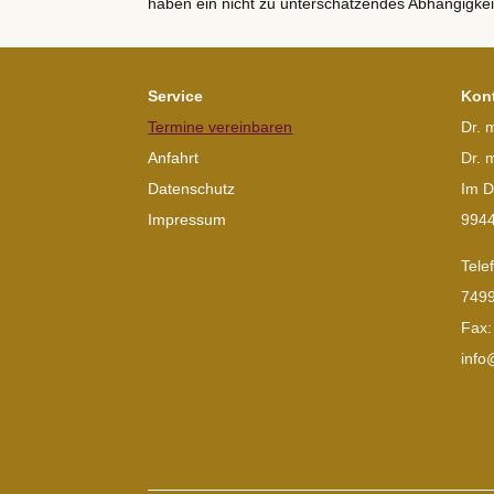
haben ein nicht zu unterschätzendes Abhängigkei
Service
Kon
Termine vereinbaren
Dr. 
Anfahrt
Dr. 
Datenschutz
Im D
Impressum
9944
Tele
7499
Fax:
info