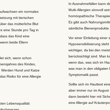
In Ausnahmefällen kann di
Multi-Allergien sinnvoll se
 aufwachsen ein normales
homöopathische Therapien s
setzung mit tierischen
Es gibt auch Nahrungsmitte
ber das mütterliche Blut
sämtliche Bienenprodukte.
e eine Stunde pro Tag in
, dass das Kind eine
Vor einer Einleitung einer
 wenn beide Eltern
Hyposensibilisierung steht 
wichtiger, da bei den meist
berücksichtigt sind. Man k
ndet sich, wenn schon
wenn das, was sich im Hauta
bensjahres des Kindes,
was man in den obligaten B
r. Werden Hund und Katze
Symptomatik passt.
as Risiko für eine Allergie
Sollte sich im Hauttest ein
aber immer nur im August 
dann besteht hier mit Sich
eine Allergie auf Kräuterpo
ten Lebensqualität:
pfschmerzen,