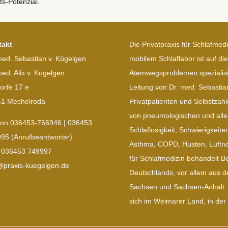
ts-Potenzial.
takt
Die Privatpraxis für Schlafmed
med. Sebastian v. Kügelgen
mobilem Schlaflabor ist auf di
med. Alix v. Kügelgen
Atemwegsproblemen spezialisie
orfe 17 e
Leitung von Dr. med. Sebastia
1 Mechelroda
Privatpatienten und Selbstzahl
von pneumologischen und alle
fon 036453-766946 | 036453
Schlaflosigkeit, Schwierigkeit
95 (Anrufbeantworter)
Asthma, COPD, Husten, Luftnot
 036453 749997
für Schlafmedizin behandelt Be
@praxis-kuegelgen.de
Deutschlands, vor allem aus 
Sachsen und Sachsen-Anhalt. U
sich im Weimarer Land, in der